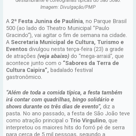
deslumbrante e coreografias típicas do São João.
Imagem: Divulgação/PMP
A
2ª Festa Junina de Paulínia
, no Parque Brasil
500 (ao lado do Theatro Municipal “Paulo
Gracindo”), vai agitar o fim de semana na cidade.
A
Secretaria Municipal de Cultura, Turismo e
Eventos
divulgou nesta terça-feira (23) a grade
de atrações
(veja abaixo)
do “mega-arraiá”, que
acontece junto com o
“Sabores da Terra de
Cultura Caipira”,
badalado festival
gastronômico.
“Além de toda a comida típica, a festa também
irá contar com quadrilhas, bingo solidário e
shows durante os três dias de evento”,
diz a
pasta. No ano passado, a festa de São João teve
como atração principal o
Trio Virgulino
, que
interpretou os maiores hits do forró pé de serra
para cerca de 5 mil pessoas, segundo a