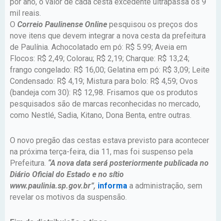
por ano, o valor de cada cesta excedente ultrapassa os 9
mil reais.
O
Correio Paulinense Online
pesquisou os preços dos
nove itens que devem integrar a nova cesta da prefeitura
de Paulínia. Achocolatado em pó: R$ 5.99; Aveia em
Flocos: R$ 2,49; Colorau; R$ 2,19; Charque: R$ 13,24;
frango congelado: R$ 16,00; Gelatina em pó: R$ 3,09; Leite
Condensado: R$ 4,19; Mistura para bolo: R$ 4,59; Ovos
(bandeja com 30): R$ 12,98. Frisamos que os produtos
pesquisados são de marcas reconhecidas no mercado,
como Nestlé, Sadia, Kitano, Dona Benta, entre outras.
O novo pregão das cestas estava previsto para acontecer
na próxima terça-feira, dia 11, mas foi suspenso pela
Prefeitura.
“A nova data será posteriormente publicada no
Diário Oficial do Estado e no sítio
www.paulinia.sp.gov.br”,
informa
a administração, sem
revelar os motivos da suspensão.