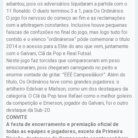
adiantou, pois os adversários liquidaram a partida com o
11 Ronaldo. O duelo terminou 3 a 1, para Os Ordinários.
O jogo foi nervoso do começo ao fim e as reclamações
com a arbitragem constantes. Inclusive houve pequenas
faíscas de confusões no final do jogo, mas logo tudo foi
contido e o elenco “ordinárense” pôde comemorar o título
2014 e o acesso para a Elite do ano que vem, juntamente
com o Galvani, Clã da Pop e Real Futsal.
Neste jogo faz torcidas que compareceram em peso
emocionaram, pois chegaram carregando no peito a
enorme vontade de gritar: ”ÉÉÉ Campeeããoo!”. Além do
título, Os Ordinários teve como grandes jogadores: o
artilheiro Edelvan e Maílson, como um dos destaques da
categoria. O Clã da Pop teve Rafael como o melhor goleiro
da competição e Emerson, jogador do Galvani, foi o outro
destaque da Sub-20.
CONVITE
A festa de encerramento e premiação oficial de
todas as equipes e jogadores, exceto da Primeira