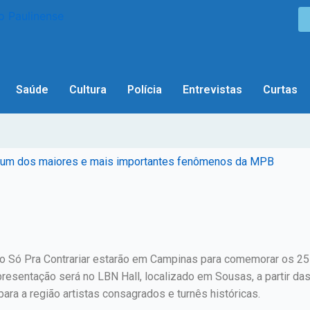
Saúde
Cultura
Polícia
Entrevistas
Curtas
 de um dos maiores e mais importantes fenômenos da MPB
upo Só Pra Contrariar estarão em Campinas para comemorar os 
esentação será no LBN Hall, localizado em Sousas, a partir das
ara a região artistas consagrados e turnês históricas.