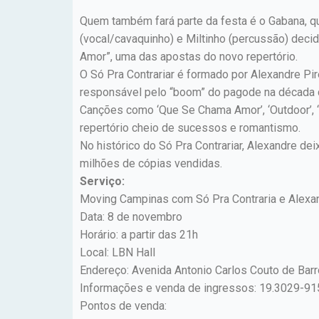
Quem também fará parte da festa é o Gabana, qu
(vocal/cavaquinho) e Miltinho (percussão) deci
Amor”, uma das apostas do novo repertório.
O Só Pra Contrariar é formado por Alexandre Pir
responsável pelo “boom” do pagode na década 
Canções como ‘Que Se Chama Amor’, ‘Outdoor’, ‘Pr
repertório cheio de sucessos e romantismo.
No histórico do Só Pra Contrariar, Alexandre d
milhões de cópias vendidas.
Serviço:
Moving Campinas com Só Pra Contraria e Alexa
Data: 8 de novembro
Horário: a partir das 21h
Local: LBN Hall
Endereço: Avenida Antonio Carlos Couto de Ba
Informações e venda de ingressos: 19.3029-9
Pontos de venda: