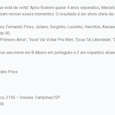
e está de volta” Após ficarem quase 4 anos separados, Marcelo 
diram reviver esses momentos. O resultado é um show cheio de 
es, Fernando Pires, Juliano, Serginho, Luisinho, Hamilton, Alexa
de 90.
imeiro Amor’, ‘Você Vai Voltar Pra Mim’, ‘Essa Tal Liberdade’, ‘
eixou seu nome em 8 álbuns em português e 2 em espanhol, alca
ndre Pires
rros, 2156 – Sousas. Campinas/SP
156