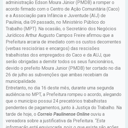
administração Edson Moura Júnior (PMDB) a romper o
acordo firmado com o Centro de Ação Comunitária (Caco)
e a Associação para Infância e Juventude (AIJ) de
Paulínia, dia 09 passado, no Ministério Público do
Trabalho (MPT). Na ocasião, o Secretário dos Negócios
Jurídicos Arthur Augusto Campos Freire afirmou que a
Prefeitura arcaria de imediato com os custos decorrentes
(verbas rescisórias e encargos) das rescisões
trabalhistas dos empregados do Caco e da AUJ, que
serão obrigadas a demitir todos os seus funcionários,
devido o prefeito Moura Junior (PMDB) ter cortado no dia
26 de julho as subvenções que ambas recebiam da
municipalidade.
Entretanto, no dia 16 deste mês, durante uma segunda
audiência no MPT, a Prefeitura rompeu o acordo, alegando
que o município possui 24 precatórios trabalhistas
pendentes de pagamentos, junto à Justiça do Trabalho. Na
tarde de hoje, o
Correio Paulinense Online
ouviu a
vereadora sobre a justificativa da Prefeitura.
“Esta
informação está equivocada, pois o que existe são ações