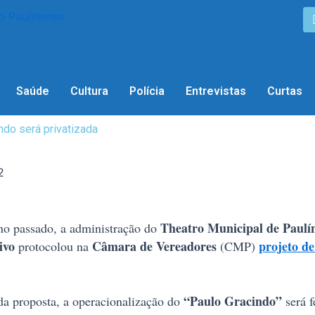
Saúde
Cultura
Polícia
Entrevistas
Curtas
ndo será privatizada
2
Theatro Municipal de Paulí
o passado, a administração do
tivo
Câmara de Vereadores
projeto de
protocolou na
(CMP)
“Paulo Gracindo”
da proposta, a operacionalização do
será f