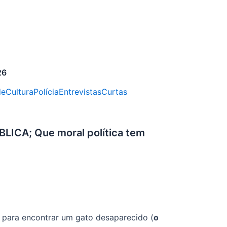
26
de
Cultura
Polícia
Entrevistas
Curtas
CA; Que moral política tem
 para encontrar um gato desaparecido (
o