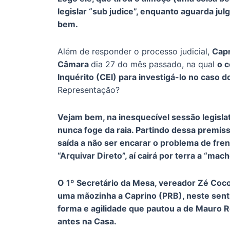
legislar “sub judice”, enquanto aguarda ju
bem.
Além de responder o processo judicial,
Capr
Câmara
dia 27 do mês passado, na qual
o c
Inquérito (CEI) para investigá-lo no caso 
Representação?
Vejam bem, na inesquecível sessão legisla
nunca foge da raia. Partindo dessa premiss
saída a não ser encarar o problema de fre
“Arquivar Direto”, aí cairá por terra a “mach
O 1º Secretário da Mesa, vereador Zé Coco
uma mãozinha a Caprino (PRB), neste sent
forma e agilidade que pautou a de Mauro Ro
antes na Casa.