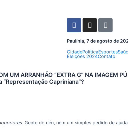
Paulínia, 7 de agosto de 20
Cidade
Política
Esportes
Saú
Eleições 2024
Contato
OM UM ARRANHÃO “EXTRA G” NA IMAGEM PÚBLI
a “Representação Capriniana”?
ooooores.
Gente do céu, nem um simples pedido de ajuda