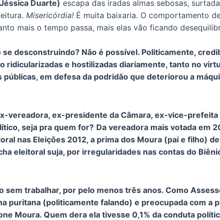
 Jéssica Duarte)
escapa das iradas almas sebosas, surtad
feitura.
Misericórdia!
É muita baixaria. O comportamento d
quanto mais o tempo passa, mais elas vão ficando desequili
 se desconstruindo? Não é possível. Politicamente, credi
ridicularizadas e hostilizadas diariamente, tanto no virtu
 públicas, em defesa da podridão que deteriorou a máquin
vereadora, ex-presidente da Câmara, ex-vice-prefeita e
tico, seja pra quem for?
Da vereadora mais votada em 2
ral nas Eleições 2012, a prima dos Moura (pai e filho) 
icha eleitoral suja, por irregularidades nas contas do Biê
co sem trabalhar, por pelo menos três anos. Como Assess
ha puritana (politicamente falando) e preocupada com a p
one Moura. Quem dera ela tivesse 0,1% da conduta polít