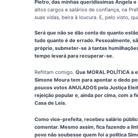
Pietro, das minhas queridíssimas Angela e
altos cargos e salários de confiança, na Pre
suas vidas, beira à loucura. E, pelo visto, 
Será que não se dão conta do quanto estão
tudo quanto é de errado. Pessoalmente, são 
próprio, submeter-se à tantas humilhações
tempo levará para recuperar-se.
Reflitam comigo.
Que MORAL POLÍTICA a ex-
Simone Moura tem para apontar o dedo polí
poucos votos ANULADOS pela Justiça Eleito
rejeição popular e, ainda por cima, com a f
Casa de Leis.
Como vice-prefeita, recebeu salário públi
comentar. Mesmo assim, fica fazendo a lin
povo não soubesse quem foi a política Sim