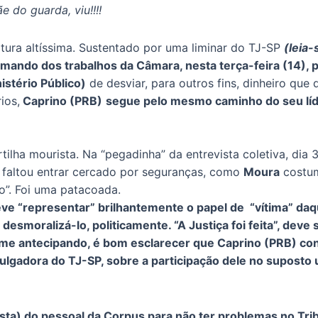
e do guarda, viu!!!!
tura altíssima. Sustentado por uma liminar do TJ-SP
(leia
omando dos trabalhos da Câmara, nesta terça-feira (14
istério Público)
de desviar, para outros fins, dinheiro que
ios,
Caprino (PRB)
segue pelo mesmo caminho do seu líde
rtilha mourista. Na “pegadinha” da entrevista coletiva, dia 
ó faltou entrar cercado por seguranças, como
Moura
costum
o”. Foi uma patacoada.
eve “representar” brilhantemente o papel de “vítima” da
desmoralizá-lo, politicamente. “A Justiça foi feita”, deve 
 Já me antecipando, é bom esclarecer que Caprino (PRB) c
Julgadora do TJ-SP, sobre a participação dele no suposto 
esta) do pessoal da Corpus para não ter problemas no Tri