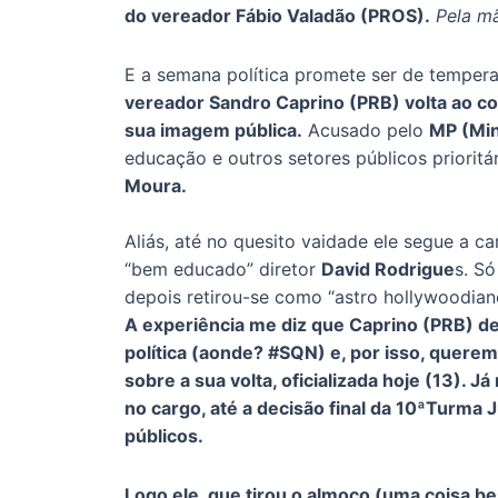
do vereador Fábio Valadão (PROS).
Pela mã
E a semana política promete ser de tempera
vereador Sandro Caprino (PRB) volta ao c
sua imagem pública.
Acusado pelo
MP (Min
educação e outros setores públicos prioritár
Moura.
Aliás, até no quesito vaidade ele segue a ca
“bem educado” diretor
David Rodrigue
s. S
depois retirou-se como “astro hollywoodian
A experiência me diz que Caprino (PRB) d
política (aonde? #SQN) e, por isso, querem 
sobre a sua volta, oficializada hoje (13).
no cargo, até a decisão final da 10ªTurma 
públicos.
Logo ele, que tirou o almoço (uma coisa b