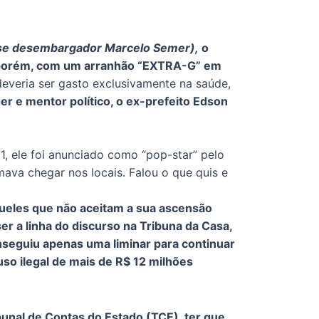
-se desembargador Marcelo Semer),
o
), porém, com um arranhão “EXTRA-G” em
 deveria ser gasto exclusivamente na saúde,
r e mentor político, o ex-prefeito Edson
31, ele foi anunciado como “pop-star” pelo
ava chegar nos locais. Falou o que quis e
queles que não aceitam a sua ascensão
ser a linha do discurso na Tribuna da Casa,
onseguiu apenas uma liminar para continuar
uso ilegal de mais de R$ 12 milhões
bunal de Contas do Estado (TCE), ter que