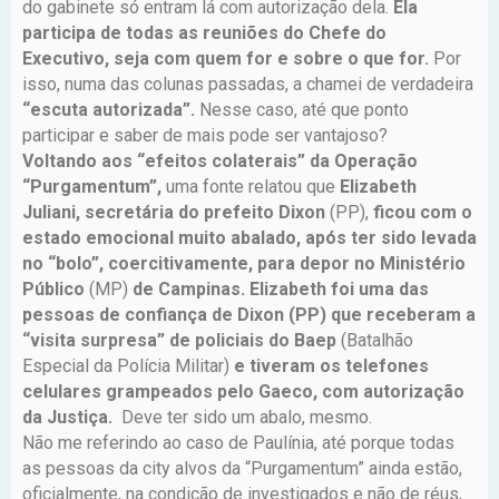
do gabinete só entram lá com autorização dela.
Ela
participa de todas as reuniões do Chefe do
Executivo, seja com quem for e sobre o que for.
Por
isso, numa das colunas passadas, a chamei de verdadeira
“escuta autorizada”.
Nesse caso, até que ponto
participar e saber de mais pode ser vantajoso?
Voltando aos “efeitos colaterais” da Operação
“Purgamentum”,
uma fonte relatou que
Elizabeth
Juliani, secretária do prefeito Dixon
(PP),
ficou com o
estado emocional muito abalado, após ter sido levada
no “bolo”, coercitivamente, para depor no Ministério
Público
(MP)
de Campinas. Elizabeth foi uma das
pessoas de confiança de Dixon (PP) que receberam a
“visita surpresa” de policiais do Baep
(Batalhão
Especial da Polícia Militar)
e tiveram os telefones
celulares grampeados pelo Gaeco, com autorização
da Justiça.
Deve ter sido um abalo, mesmo.
Não me referindo ao caso de Paulínia, até porque todas
as pessoas da city alvos da “Purgamentum” ainda estão,
oficialmente, na condição de investigados e não de réus,