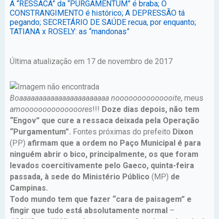
A “RESSACA” da “PURGAMENTUM” é braba; O
CONSTRANGIMENTO é histórico; A DEPRESSÃO tá
pegando; SECRETÁRIO DE SAÚDE recua, por enquanto;
TATIANA x ROSELY: as “mandonas”
Última atualização em 17 de novembro de 2017
Boaaaaaaaaaaaaaaaaaaaaaaa noooooooooooooite
, meus
amoooooooooooooores
!!!
Doze dias depois, não tem
“Engov” que cure a ressaca deixada pela Operação
“Purgamentum”.
Fontes próximas do prefeito
Dixon
(PP)
afirmam que a ordem no Paço Municipal é para
ninguém abrir o bico, principalmente, os que foram
levados coercitivamente pelo Gaeco, quinta-feira
passada, à sede do Ministério Público
(MP)
de
Campinas.
Todo mundo tem que fazer “cara de paisagem” e
fingir que tudo está absolutamente normal
–