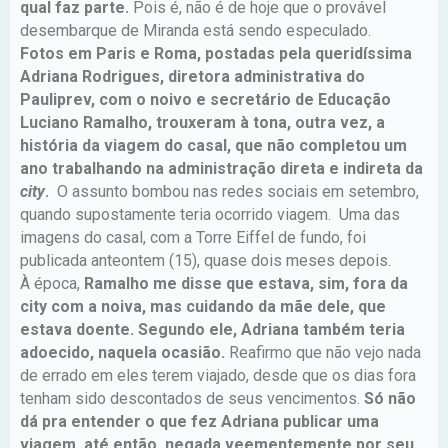
qual faz parte.
Pois é, não é de hoje que o provável
desembarque de Miranda está sendo especulado.
Fotos em Paris e Roma, postadas pela queridíssima
Adriana Rodrigues, diretora administrativa do
Pauliprev, com o noivo e secretário de Educação
Luciano Ramalho, trouxeram à tona, outra vez, a
história da viagem do casal, que não completou um
ano trabalhando na administração direta e indireta da
city
.
O assunto bombou nas redes sociais em setembro,
quando supostamente teria ocorrido viagem. Uma das
imagens do casal, com a Torre Eiffel de fundo, foi
publicada anteontem (15), quase dois meses depois.
À época,
Ramalho me disse que estava, sim, fora da
city com a noiva, mas cuidando da mãe dele, que
estava doente. Segundo ele, Adriana também teria
adoecido, naquela ocasião.
Reafirmo que não vejo nada
de errado em eles terem viajado, desde que os dias fora
tenham sido descontados de seus vencimentos.
Só não
dá pra entender o que fez Adriana publicar uma
viagem, até então, negada veementemente por seu