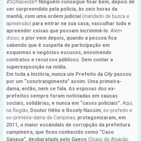
#SQNãoestá!!!
Ninguém consegue ficar bem, depois de
ser surpreendido pela polícia, às seis horas da
manhã, com uma ordem judicial
(mandado de busca e
apreensão)
para entrar na sua casa, vasculhar tudo e
apreender coisas que possam incriminá-lo.
Além
disso,
o pior vem depois, quando a pessoa fica
sabendo que é suspeita de participação em
esquemas e negócios escusos, envolvendo
contratos e recursos públicos. Sem contar a
superexposição na mídia.
Em toda a história, nunca um Prefeito da
City
passou
por um “constrangimento” assim. Uma primeira-
dama, então, nem se fala. As esposas dos ex-
prefeitos sempre foram noticiadas em causas
sociais, solidárias, e nunca em “casos policiais”.
Aqui,
na Região,
Doutor Hélio e Rosely Nassim
, ex-prefeito e
ex-primeira-dama de Campinas,
protagonizaram, em
2011, o maior escândalo de corrupção da prefeitura
campineira, que ficou conhecido como “Caso
Sanasa”, desbaratado pelo Gaeco
(Grupo de Atuação