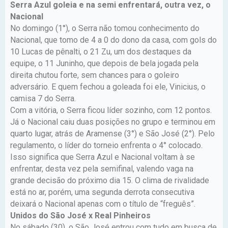
Serra Azul goleia e na semi enfrentará, outra vez, o
Nacional
No domingo (1°), o Serra não tomou conhecimento do
Nacional, que tomo de 4 a 0 do dono da casa, com gols do
10 Lucas de pênalti, o 21 Zu, um dos destaques da
equipe, o 11 Juninho, que depois de bela jogada pela
direita chutou forte, sem chances para o goleiro
adversário. E quem fechou a goleada foi ele, Vinicius, o
camisa 7 do Serra.
Com a vitória, o Serra ficou líder sozinho, com 12 pontos.
Já o Nacional caiu duas posições no grupo e terminou em
quarto lugar, atrás de Aramense (3°) e São José (2°). Pelo
regulamento, o líder do torneio enfrenta o 4° colocado.
Isso significa que Serra Azul e Nacional voltam à se
enfrentar, desta vez pela semifinal, valendo vaga na
grande decisão do próximo dia 15. O clima de rivalidade
está no ar, porém, uma segunda derrota consecutiva
deixará o Nacional apenas com o título de “freguês”.
Unidos do São José x Real Pinheiros
No sábado (30), o São José entrou com tudo em busca de