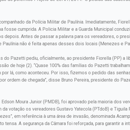
acompanhado da Polícia Militar de Paulínia. Imediatamente, Fiore
a fosse cumprida. A Policia Militar e a Guarda Municipal conduz
 depois. Antes de passar a palavra para os vereadores, o presid
e Paulínia não é feita apenas desses dois locais (Menezes e Paz
 Pazetti pediu, oficialmente, ao presidente Fiorella (PP) a lib
são de hoje (2). “Quase 100% das famílias do Pazetti trabalham 
por lá, como aconteceu. Por isso, fizemos o pedido das senhas
or ordem de chegada”, disse Bruno Pereira, presidente do Pazet
o Edson Moura Junior (PMDB), foi aprovado pela maioria dos vere
am da votação os vereadores Gustavo Yatecola (PTdoB) e Tiguila
ezes”, em referência à uma área de invasão, denominada Aca
ito tensa. A segurança da Câmara foi reforçada, para garantir a i