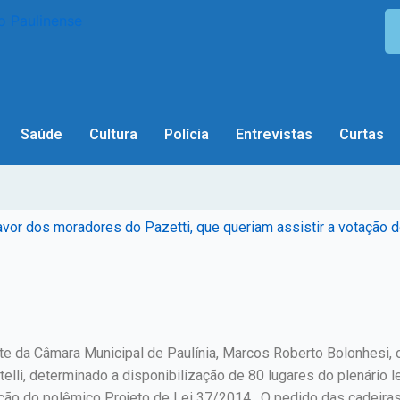
Saúde
Cultura
Polícia
Entrevistas
Curtas
a favor dos moradores do Pazetti, que queriam assistir a votação
te da Câmara Municipal de Paulínia, Marcos Roberto Bolonhesi, o 
elli, determinado a disponibilização de 80 lugares do plenário l
tação do polêmico Projeto de Lei 37/2014. O pedido das cadeira