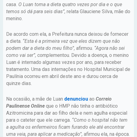
casa. O Luan toma a dieta quatro vezes por dia e o que
temos só dá para seis dias”,
relata Glauciene Silva, mãe do
menino.
De acordo com ela, a Prefeitura nunca deixou de fornecer
a dieta.
“Esta é a primeira vez que eles dizem que não
podem dar a dieta do meu filho”,
afirmou.
“Agora não sei
como vai ser”,
complementou. Devido a doença, o menino
Luan é internado algumas vezes por ano, para receber
tratamento. Uma das internações no Hospital Municipal de
Paulínia ocorreu em abril deste ano e durou cerca de
quinze dias.
Na ocasião, a mãe de Luan
denunciou
ao
Correio
Paulinense Online
que o HMP não tinha o antibiótico
Azitromicina para dar ao filho dela e nem agulha especial
para o cateter que ele carrega.
“Como o hospital não tem
a agulha os enfermeiros ficam furando ele até encontrar
uma veia, para aplicar a medicação”,
afirmou ela, na época.