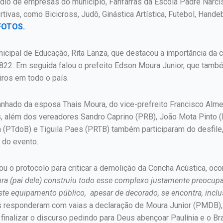
ndio de empresas do município, Fanfarras da Escola Padre Narc
ivas, como Bicicross, Judô, Ginástica Artística, Futebol, Hand
FOTOS.
unicipal de Educação, Rita Lanza, que destacou a importância da 
2. Em seguida falou o prefeito Edson Moura Junior, que também 
iros em todo o país.
ado da esposa Thais Moura, do vice-prefreito Francisco Almei
s, além dos vereadores Sandro Caprino (PRB), João Mota Pinto 
 (PTdoB) e Tiguila Paes (PRTB) também participaram do desfile,
 do evento.
u o protocolo para criticar a demolição da Concha Acústica, oco
ra (pai dele) construiu todo esse complexo justamente preocupa
e equipamento público, apesar de decorado, se encontra, inclu
tes responderam com vaias a declaração de Moura Junior (PMDB
 finalizar o discurso pedindo para Deus abençoar Paulínia e o Bra