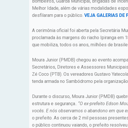
Bombeiros, Guarda Municipal, Brigadas de Incê
Melhor Idade, além de várias modalidades esport
desfilaram para o público.
VEJA GALERIAS DE 
A cerimônia oficial foi aberta pela Secretária M
proclamada às margens do riacho Ipiranga em 182
que mobiliza, todos os anos, milhões de brasile
Moura Junior (PMDB) chegou ao evento acompanh
Secretários, Diretores e Assessores Municipai
Zé Coco (PTB). Os vereadores Gustavo Yatecola
tenda armada no Sambódromo pela organização
Durante o discurso, Moura Junior (PMDB) quebro
estrutura e segurança..
“O ex-prefeito Edson Mou
vocês. E nós observamos o abandono em que est
o prefeito. As cerca de 2 mil pessoas presen
o público continuou vaiando, o prefeito resolveu