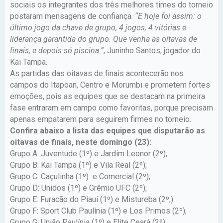
sociais os integrantes dos três melhores times do torneio
postaram mensagens de confiança.
“E hoje foi assim: o
último jogo da chave de grupo, 4 jogos, 4 vitórias e
liderança garantida do grupo. Que venha as oitavas de
finais, e depois só piscina.”
, Juninho Santos, jogador do
Kai Tampa.
As partidas das oitavas de finais acontecerão nos
campos do Itapoan, Centro e Morumbi e prometem fortes
emoções, pois as equipes que se destacam na primeira
fase entraram em campo como favoritas, porque precisam
apenas empatarem para seguirem firmes no torneio.
Confira abaixo a lista das equipes que disputarão as
oitavas de finais, neste domingo (23):
Grupo A: Juventude (1º) e Jardim Leonor (2º);
Grupo B: Kai Tampa (1º) e Vila Real (2º);
Grupo C: Caçulinha (1º) e Comercial (2º);
Grupo D: Unidos (1º) e Grêmio UFC (2º);
Grupo E: Furacão do Piauí (1º) e Mistureba (2º;)
Grupo F: Sport Club Paulínia (1º) e Los Primos (2º);
Grupo G: União Paulínia (1º) e Elite Ceará (2º);