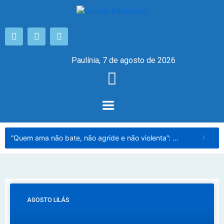
Paulínia, 7 de agosto de 2026
“Quem ama não bate, não agride e não violenta”: campanha pelo fim da violência contra a mulher começa nesta sexta
AGOSTO LILÁS